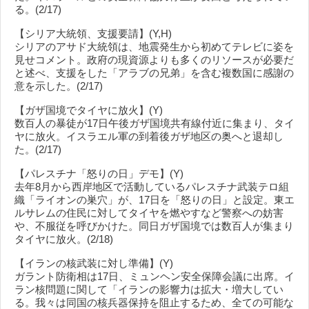
る。(2/17)
【シリア大統領、支援要請】(Y,H)
シリアのアサド大統領は、地震発生から初めてテレビに姿を
見せコメント。政府の現資源よりも多くのリソースが必要だ
と述べ、支援をした「アラブの兄弟」を含む複数国に感謝の
意を示した。(2/17)
【ガザ国境でタイヤに放火】(Y)
数百人の暴徒が17日午後ガザ国境共有線付近に集まり、タイ
ヤに放火。イスラエル軍の到着後ガザ地区の奥へと退却し
た。(2/17)
【パレスチナ「怒りの日」デモ】(Y)
去年8月から西岸地区で活動しているパレスチナ武装テロ組
織「ライオンの巣穴」が、17日を「怒りの日」と設定。東エ
ルサレムの住民に対してタイヤを燃やすなど警察への妨害
や、不服従を呼びかけた。同日ガザ国境では数百人が集まり
タイヤに放火。(2/18)
【イランの核武装に対し準備】(Y)
ガラント防衛相は17日、ミュンヘン安全保障会議に出席。イ
ラン核問題に関して「イランの影響力は拡大・増大してい
る。我々は同国の核兵器保持を阻止するため、全ての可能な