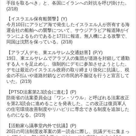
手段を取るべき」と、各国にイランへの対抗を呼び掛けた。
(2/18)
【イスラエル保有船襲撃】(Y)
今月10日にアラビア海で発生したイスラエル人が所有する海
運会社の船舶への襲撃について、サウジアラビア報道陣がイ
ランによるものであると17日に報道。無人機による攻撃で、
同国は沈黙を保っている。(2/18)
【アラブ人デモ、東エルサレム交通妨害】(P,Y)
19日、東エルサレムでアラブ人の集団が道路を封鎖して通勤
する人々を足止めし、強制的にデモに参加させようとした。
デモは最近のイスラエル政府の取り締まり強化に抗議し、税
金の不払いや道路封鎖などの市民的不服従を行うと宣言して
いた。(2/19)
【PTSD法案第2,3読会に進む】(P)
防衛省の法案委員会は「ワン・ソウル」と呼ばれる法案改正
を第2,3読会に進めることを発表した。この改正は復員軍人
の住宅環境改善制度やリハビリに専念できる制度を追加した
ものになる。(2/19)
【活動家ら議事堂内外で抗議】(P)
20日の司法制度改革案の第一読会に際し、抗議デモに集まっ