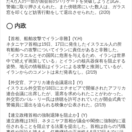
た4万人の一部が国会前のバリケードを突破しようと試み、
警備に取り押さえられた。また傍聴席にいた数人は、ガラス
窓を叩くなど妨害行動をして退出させられた。(2/20)
◯
内政
【首相、船舶攻撃でイラン非難】(Y,H)
ネタニヤフ首相は19日、17日に発生したイスラエル人の所
有船舶への攻撃についてイランに責任があると非難した。
「イスラエルとその国民に危害を与えるため、イランは世界
中で絶えず画策している」とイランの核兵器保有を阻止する
姿勢。地元の情報筋はイランによる攻撃と推測しているが、
イランからのコメントは未だ発表なし。(2/19)
【外交官、アフリカ連合会議退出】(Y)
イスラエル外交官が18日にエチオピアで開催されたアフリカ
連合会議に出席したが、退席を求められたことがわかった。
外交官のバル・リー氏は傍聴を許可されていたが開会式典で
警備員に退出を迫られる映像が公表された。(2/19)
【連立政権首相の強制退陣を阻止か】(Y)
連立政権は19日、ネタニヤフ首相が議会や閣僚に強制的に退
任されることを阻止する法案を提出した。首相は自らの汚職
事件や訴訟を踏まえ、任務継続の正当性を5月12日までに法