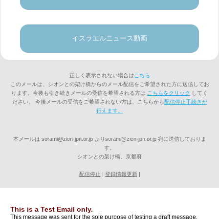
イスラエルニュース動画
正しく表示されない場合は
こちら
このメールは、シオンとの架け橋からのメール配信をご希望された方に送信してお
ります。今後も引き続きメールの受信を希望される方は
こちらをクリック
してく
ださい。 今後メールの受信をご希望されない方は、こちらから
配信停止手続きが
行えます。
本メールは sorami@zion-jpn.or.jp よりsorami@zion-jpn.or.jp 宛に送信しておりま
す。
シオンとの架け橋、京都府
配信停止
|
登録情報更新
|
This is a Test Email only.
This message was sent for the sole purpose of testing a draft message.