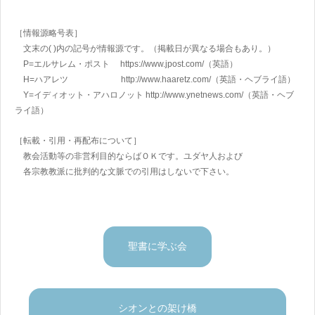
［情報源略号表］
文末の( )内の記号が情報源です。（掲載日が異なる場合もあり。）
P=エルサレム・ポスト https://www.jpost.com/
（英語）
H=ハアレツ http://www.haaretz.com/
（英語・ヘブライ語）
Y=イディオット・アハロノット
http://www.ynetnews.com/
（英語・ヘブ
ライ語）
［転載・引用・再配布について］
教会活動等の非営利目的ならばＯＫです。ユダヤ人および
各宗教教派に批判的な文脈での引用はしないで下さい。
聖書に学ぶ会
シオンとの架け橋