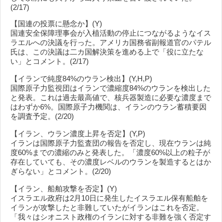
(2/17)
【国連の投票に懸念か】(Y)
国連安全保障理事会が入植活動の停止につながるようなイス
ラエルへの決議を行った。アメリカ国務省副報道官のパテル
氏は、この決議は二カ国解決策を進める上で「役に立たな
い」とコメント。(2/17)
【イランで純度84%のウラン検出】(Y,H,P)
国際原子力監視団はイランで濃縮度84%のウランを検出した
と発表。これは過去最高値で、核兵器製造に必要な濃度まで
はわずか6%。国際原子力機関は、イランのウラン蓄積要因
を調査予定。(2/20)
【イラン、ウラン濃度上昇を否定】(Y,P)
イランは国際原子力監査団の報告を否定し、現在ウランは純
度60%までの濃縮のみと発表した。「濃度60%以上の粒子が
存在していても、その濃度レベルのウランを製造するとはか
ぎらない」とコメント。(2/20)
【イラン、船舶攻撃を否定】(Y)
イスラエル政府は2月10日に発生したイスラエル保有船舶を
イランが攻撃したと非難していたがイランはこれを否定。
「我々はシオニスト政権のイランに対する非難を強く否定す