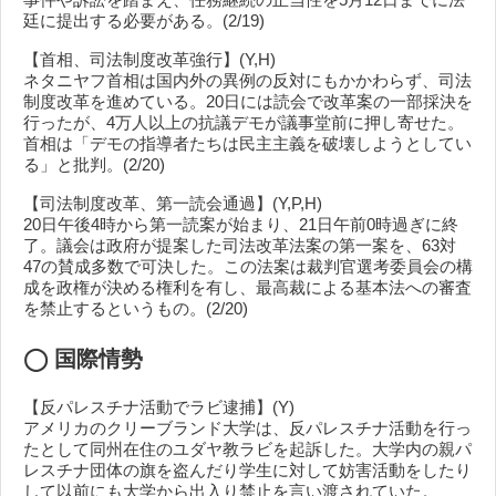
廷に提出する必要がある。(2/19)
【首相、司法制度改革強行】(Y,H)
ネタニヤフ首相は国内外の異例の反対にもかかわらず、司法
制度改革を進めている。20日には読会で改革案の一部採決を
行ったが、4万人以上の抗議デモが議事堂前に押し寄せた。
首相は「デモの指導者たちは民主主義を破壊しようとしてい
る」と批判。(2/20)
【司法制度改革、第一読会通過】(Y,P,H)
20日午後4時から第一読案が始まり、21日午前0時過ぎに終
了。議会は政府が提案した司法改革法案の第一案を、63対
47の賛成多数で可決した。この法案は裁判官選考委員会の構
成を政権が決める権利を有し、最高裁による基本法への審査
を禁止するというもの。(2/20)
◯
国際情勢
【反パレスチナ活動でラビ逮捕】(Y)
アメリカのクリーブランド大学は、反パレスチナ活動を行っ
たとして同州在住のユダヤ教ラビを起訴した。大学内の親パ
レスチナ団体の旗を盗んだり学生に対して妨害活動をしたり
して以前にも大学から出入り禁止を言い渡されていた。