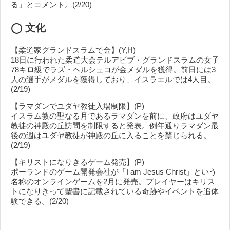
る」とコメント。(2/20)
◯ 文化
【柔道家グランドスラムで金】(Y,H)
18日に行われた柔道大会テルアビブ・グランドスラムの女子
78キロ級でラズ・ヘルシュコが金メダルを獲得。前日には3
人の選手がメダルを獲得しており、イスラエルでは4人目。
(2/19)
【ラマダンでユダヤ教徒入場制限】(P)
イスラム教の聖なる月であるラマダンを前に、政府はユダヤ
教徒の神殿の丘訪問を制限すると発表。例年通りラマダン最
後の週はユダヤ教徒が神殿の丘に入ることを禁じられる。
(2/19)
【キリストになりきるゲーム発売】(P)
ポーランドのゲーム開発会社が「I am Jesus Christ」という
名称のオンラインゲームを2月に発売。プレイヤーはキリス
トになりきって聖書に記載されている奇跡やイベントを追体
験できる。(2/20)